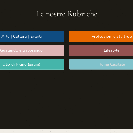
Le nostre Rubriche
Arte | Cultura | Eventi
Professioni e start-up
Gustando e Saporando
Lifestyle
Olio di Ricino (satira)
Roma Capitale
Sport: Persone e Atleti
Tecnologia e Sicurezza