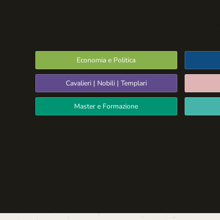
Economia e Politica
Cavalieri | Nobili | Templari
Master e Formazione
Spazio Libero
La Settima Arte:
Cinema e Teatro