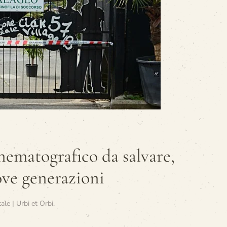
nematografico da salvare,
ove generazioni
le | Urbi et Orbi
.