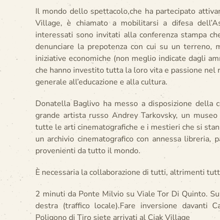
Il mondo dello spettacolo,che ha partecipato attivame
Village, è chiamato a mobilitarsi a difesa dell’As
interessati sono invitati alla conferenza stampa ch
denunciare la prepotenza con cui su un terreno, m
iniziative economiche (non meglio indicate dagli ammi
che hanno investito tutta la loro vita e passione nel 
generale all’educazione e alla cultura.
Donatella Baglivo ha messo a disposizione della 
grande artista russo Andrey Tarkovsky, un museo d
tutte le arti cinematografiche e i mestieri che si sta
un archivio cinematografico con annessa libreria, p
provenienti da tutto il mondo.
È necessaria la collaborazione di tutti, altrimenti tu
2 minuti da Ponte Milvio su Viale Tor Di Quinto. Sup
destra (traffico locale).Fare inversione davanti
Poligono di Tiro siete arrivati al Ciak Village