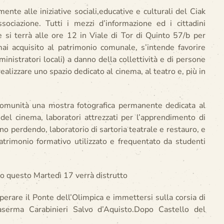
nte alle iniziative sociali,educative e culturali del Ciak
sociazione. Tutti i mezzi d’informazione ed i cittadini
e si terrà alle ore 12 in Viale di Tor di Quinto 57/b per
ai acquisito al patrimonio comunale, s’intende favorire
nistratori locali) a danno della collettività e di persone
realizzare uno spazio dedicato al cinema, al teatro e, più in
comunità una mostra fotografica permanente dedicata al
el cinema, laboratori attrezzati per l’apprendimento di
nno perdendo, laboratorio di sartoria teatrale e restauro, e
atrimonio formativo utilizzato e frequentato da studenti
tto questo Martedì 17 verrà distrutto
erare il Ponte dell’Olimpica e immettersi sulla corsia di
 Caserma Carabinieri Salvo d’Aquisto.Dopo Castello del