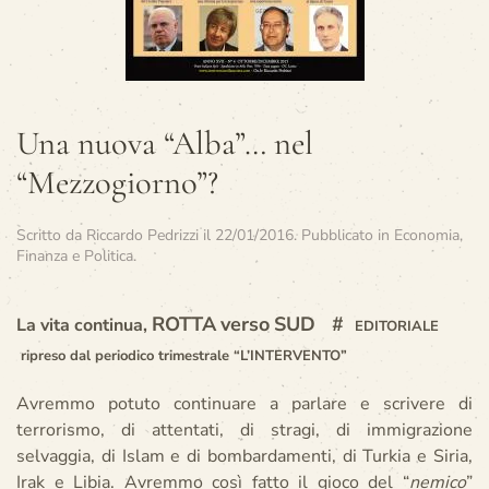
Una nuova “Alba”… nel
“Mezzogiorno”?
Scritto da
Riccardo Pedrizzi
il
22/01/2016
. Pubblicato in
Economia,
Finanza e Politica
.
ROTTA
verso
SUD #
La vita continua,
EDITORIALE
ripreso dal periodico trimestrale “L’INTERVENTO”
Avremmo potuto continuare a parlare e scrivere di
terrorismo, di attentati, di stragi, di immigrazione
selvaggia, di Islam e di bombardamenti, di Turkia e Siria,
Irak e Libia. Avremmo così fatto il gioco del “
nemico
”