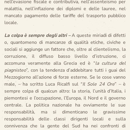
nell’evasione fiscale e contributiva, nell’assenteismo per
malattia, nell’inflazione dei diplomi e delle lauree, nel
mancato pagamento delle tariffe del trasporto pubblico
locale.
La colpa è sempre degli altri –
A queste miriadi di difetti
o, quantomeno di mancanze di qualità etiche, civiche e
sociali si aggiunge un fattore che, oltre al clientelismo, la
corruzione, il diffuso basso livello d’istruzione, ci
accomuna veramente alla Grecia ed è “
la cultura del
piagnisteo
”, con la tendenza d’addebitare tutti i guai del
Mezzogiorno all’azione di forze esterne. Se le cose vanno
male, – ha scritto Luca Ricalfi sul “
Il Sole 24 Ore
” – è
sempre colpa di qualcun altro: la storia, l’unità d’Italia, i
piemontesi e l’occupazione, l’Europa, il Nord e il governo
centrale. La politica nazionale ha ovviamente le sue
responsabilità, ma si dimenticano le gravissime
responsabilità delle classi dirigenti locali e sulla
connivenza che la gente del Sud ha nei confronti di