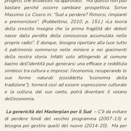
progetti, che Bruxelles ha approvato.
Ma questo non può
bastare perché occorre cambiare prospettiva.
S
crive
Massimo Lo Cicero in: “
Sud a perdere? Rimorsi, rimpianti
e premonizioni”, (Rubbettino, 2010, p. 151.)
«
La teoria
della crescita insegna che la prima fragilità dei deboli
nasce dalla perdita della conoscenza accumulata nelle
proprie radici”.
E dunque, bisogna riportare alla luce tutto
il patrimonio sommerso nelle miniere e nei giacimenti
della nostra storia.
Infatti solo attingendo al comune
bacino dell’identità può generarsi una efficace e redditizia
simbiosi tra cultura e imprese: l’economia, recuperando le
sue forme naturali (cosiddetta “
economia della
tradizione
”), tornerà così ad essere espressione culturale
e la cultura, dal suo canto, potrà diventare il volano
dell’economia.
La genericità del Masterplan per il Sud –
C’è da evitare
di perdere fondi del vecchio programma (2007-13) e
bisogna poi gestire quelli del nuovo (2014-20).
Ma per