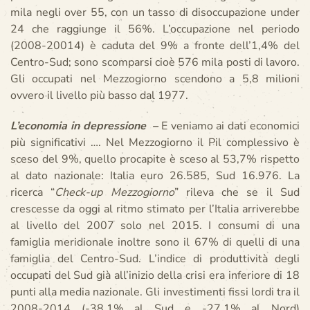
mila negli over 55, con un tasso di disoccupazione under
24 che raggiunge il 56%. L’occupazione nel periodo
(2008-20014) è caduta del 9% a fronte dell’1,4% del
Centro-Sud; sono scomparsi cioè 576 mila posti di lavoro.
Gli occupati nel Mezzogiorno scendono a 5,8 milioni
ovvero il livello più basso dal 1977.
L’economia in depressione –
E veniamo ai dati economici
più significativi …. Nel Mezzogiorno il Pil complessivo è
sceso del 9%, quello procapite è sceso al 53,7% rispetto
al dato nazionale: Italia euro 26.585, Sud 16.976. La
ricerca “
Check-up
Mezzogiorno
” rileva che se il Sud
crescesse da oggi al ritmo stimato per l’Italia arriverebbe
al livello del 2007 solo nel 2015. I consumi di una
famiglia meridionale inoltre sono il 67% di quelli di una
famiglia del Centro-Sud. L’indice di produttività degli
occupati del Sud già all’inizio della crisi era inferiore di 18
punti alla media nazionale. Gli investimenti fissi lordi tra il
2008-2014 (-38,1% al Sud e -27,1% al Nord)