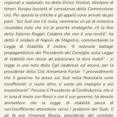
regionali e nazionali
» ha detto Enrico Wolleb, direttore di
Ismeri Europa (società di consulenza della Commissione
Ue).
Per questo le critiche e gli appelli sono arrivati da più
parti: “
Sul Sud non c’è nulla, nemmeno un pò di minestra
riscaldata visto che tra le priorità strategiche c’è la fine
della Salerno Reggio Calabria che non è una novità
”, ha
detto il sindaco di Napoli, de Magistris, commentando la
Legge di Stabilità.
E inoltre: “I
l notevole battage
propagandistico del Presidente del Consiglio sulla Legge
di stabilità non riesce ad edulcorare la dura realtà
” – si
legge in una nota della Cgil calabrese ed ancora, per la
presidente della Cisl Annamaria Furlan “
i provvedimenti
che il governo ha preso sul Sud nella finanziaria sono
insufficienti, ci vuole altro, ci vuole più impegno e più
investimenti
”.
Persino il Presidente di Confindustria, che è
in luna di miele con Renzi e con il suo governo, ha dovuto
ammettere che la legge di stabilità pecca di
«
un’insufficiente attenzione verso i problemi del Sud
».
E
gli fa eco Vincenzo Boccia, presidente del comitato