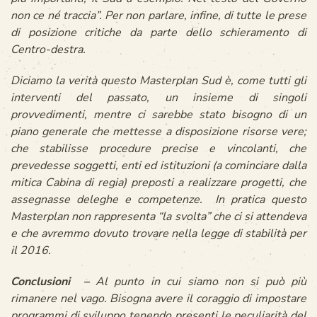
non ce né traccia
”. Per non parlare, infine, di tutte le prese
di posizione critiche da parte dello schieramento di
Centro-destra.
Diciamo la verità questo
Masterplan Sud
è, come tutti gli
interventi del passato, un insieme di singoli
provvedimenti, mentre ci sarebbe stato bisogno di un
piano generale che mettesse a disposizione risorse vere;
che stabilisse procedure precise e vincolanti, che
prevedesse soggetti, enti ed istituzioni (a cominciare dalla
mitica Cabina di regia) preposti a realizzare progetti, che
assegnasse deleghe e competenze.
In pratica questo
Masterplan
non rappresenta “
la svolta
” che ci si attendeva
e che avremmo dovuto trovare nella legge di stabilità per
il 2016.
Conclusioni –
Al punto in cui siamo non si può più
rimanere nel vago. Bisogna avere il coraggio di impostare
programmi di sviluppo tenendo presenti le peculiarità del