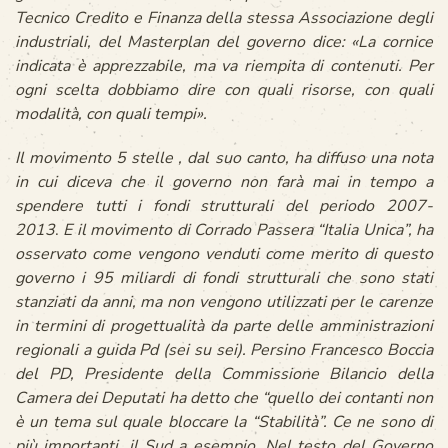
Tecnico Credito e Finanza della stessa Associazione degli
industriali, del Masterplan del governo dice: «
La cornice
indicata è apprezzabile, ma va riempita di contenuti. Per
ogni scelta dobbiamo dire con quali risorse, con quali
modalità, con quali tempi
».
Il movimento 5 stelle , dal suo canto, ha diffuso una nota
in cui diceva che il governo non farà mai in tempo a
spendere tutti i fondi strutturali del periodo 2007-
20
13
.
E il movimento di Corrado Passera “
Italia Unica
”, ha
osservato come vengono venduti come merito di questo
governo i 95 miliardi di fondi strutturali che sono stati
stanziati da anni, ma non vengono utilizzati per le carenze
in termini di progettualità da parte delle amministrazioni
regionali a guida Pd (sei su sei). Persino Francesco Boccia
del PD, Presidente della Commissione Bilancio della
Camera dei Deputati ha detto che “
quello dei contanti non
è un tema sul quale bloccare la “Stabilità”. Ce ne sono di
più importanti, il Sud a esempio. Nel testo del Governo