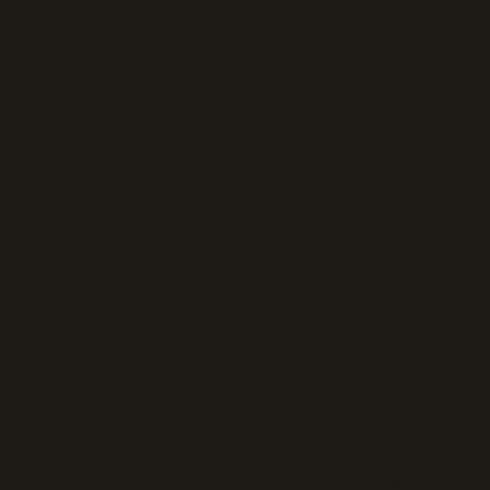
Blog d'Autore
La Settima Arte:
Cinema e Teatro
Media | Editoria
Rassegna Stampa