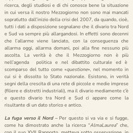
ricerca, degli studiosi e di chi conosce bene la situazione
in cui versa il nostro Mezzogiorno non sono mai mancati
sopratutto dall’inizio della crisi del 2007, da quando, cioè,
tutti i dati a disposizione segnalano che il divario tra Nord
e Sud va sempre più allargandosi. In effetti sono decenni
che l’allarme viene lanciato, con la conseguenza che
allarma oggi, allarma domani, poi alla fine nessuno più
ascolta. La verità è che il Mezzogiorno non è più
nell’agenda politica e nel dibattito culturale ed è
scomparso del tutto come «
questione
», nel momento in
cui si è dissolto lo Stato nazionale. Esistono, in verità
segni della crescita di una rete di piccole e medie imprese
(filiere e distretti industriali), ma il divario mediamente c’è
e questo divario tra Nord e Sud ci appare come la
risultante di un dato storico e antico.
La fuga verso il Nord –
Per questo si va via e si fugge,
come ha dimostrato anche la ricerca “
AlmaLaurea
” che,
con il suo XVII Rapporto, metteva sotto osservazione, in