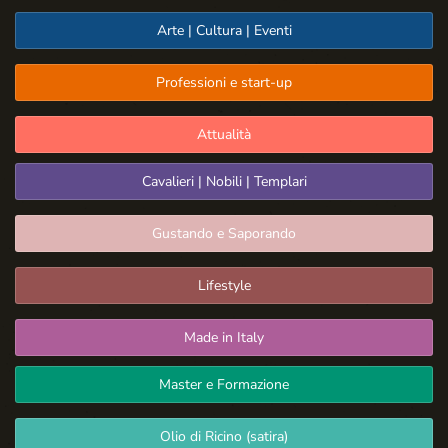
Arte | Cultura | Eventi
Professioni e start-up
Attualità
Cavalieri | Nobili | Templari
Gustando e Saporando
Lifestyle
Made in Italy
Master e Formazione
Olio di Ricino (satira)