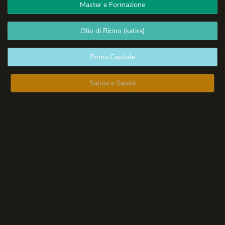
Master e Formazione
Olio di Ricino (satira)
Roma Capitale
Salute e Sanità
Spazio Libero
Sport: Persone e Atleti
Tecnologia e Sicurezza