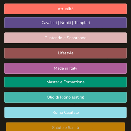
Attualità
Cavalieri | Nobili | Templari
Gustando e Saporando
Lifestyle
Made in Italy
Master e Formazione
Olio di Ricino (satira)
Roma Capitale
Salute e Sanità