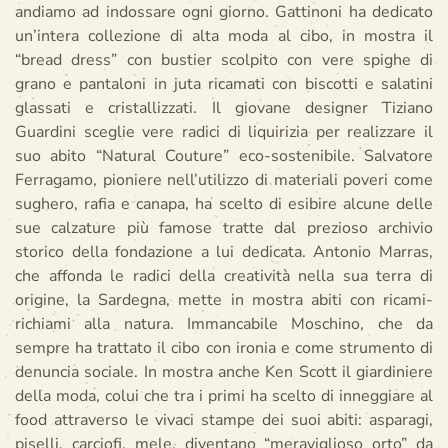
andiamo ad indossare ogni giorno. Gattinoni ha dedicato
un’intera collezione di alta moda al cibo, in mostra il
“bread dress” con bustier scolpito con vere spighe di
grano e pantaloni in juta ricamati con biscotti e salatini
glassati e cristallizzati. Il giovane designer Tiziano
Guardini sceglie vere radici di liquirizia per realizzare il
suo abito “Natural Couture” eco-sostenibile. Salvatore
Ferragamo, pioniere nell’utilizzo di materiali poveri come
sughero, rafia e canapa, ha scelto di esibire alcune delle
sue calzature più famose tratte dal prezioso archivio
storico della fondazione a lui dedicata. Antonio Marras,
che affonda le radici della creatività nella sua terra di
origine, la Sardegna, mette in mostra abiti con ricami-
richiami alla natura. Immancabile Moschino, che da
sempre ha trattato il cibo con ironia e come strumento di
denuncia sociale. In mostra anche Ken Scott il giardiniere
della moda, colui che tra i primi ha scelto di inneggiare al
food attraverso le vivaci stampe dei suoi abiti: asparagi,
piselli, carciofi, mele, diventano “meraviglioso orto” da