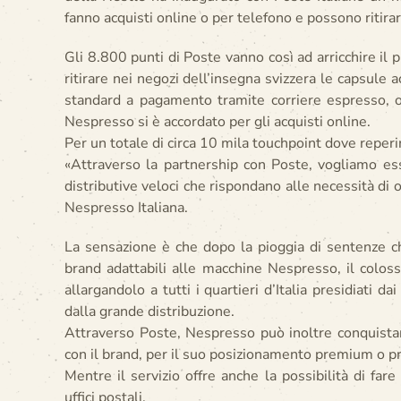
fanno acquisti online o per telefono e possono ritirar
Gli 8.800 punti di Poste vanno così ad arricchire il
ritirare nei negozi dell’insegna svizzera le capsule a
standard a pagamento tramite corriere espresso, o i
Nespresso si è accordato per gli acquisti online.
Per un totale di circa 10 mila touchpoint dove reperi
«Attraverso la partnership con Poste, vogliamo esser
distributive veloci che rispondano alle necessità di 
Nespresso Italiana.
La sensazione è che dopo la pioggia di sentenze ch
brand adattabili alle macchine Nespresso, il coloss
allargandolo a tutti i quartieri d’Italia presidiati 
dalla grande distribuzione.
Attraverso Poste, Nespresso può inoltre conquistare
con il brand, per il suo posizionamento premium o pro
Mentre il servizio offre anche la possibilità di fare
uffici postali.