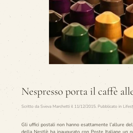
Nespresso porta il caffè all
Scritto da
Sveva Marchetti
il
11/12/2015
. Pubblicato in
Lifes
Gli uffici postali non hanno esattamente l’allure de
della Nestlè ha inaugurato con Poste Italiane un 