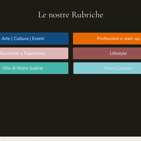
Le nostre Rubriche
Arte | Cultura | Eventi
Professioni e start-up
Gustando e Saporando
Lifestyle
Olio di Ricino (satira)
Roma Capitale
Sport: Persone e Atleti
Tecnologia e Sicurezza
Media | Editoria
Rassegna Stampa