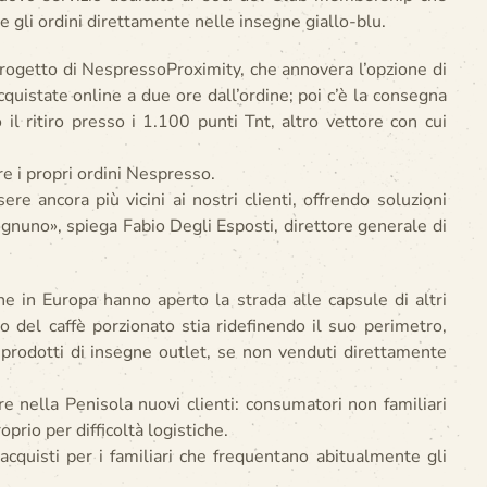
e gli ordini direttamente nelle insegne giallo-blu.
 progetto di NespressoProximity, che annovera l’opzione di
cquistate online a due ore dall’ordine; poi c’è la consegna
l ritiro presso i 1.100 punti Tnt, altro vettore con cui
re i propri ordini Nespresso.
e ancora più vicini ai nostri clienti, offrendo soluzioni
ognuno», spiega Fabio Degli Esposti, direttore generale di
e in Europa hanno aperto la strada alle capsule di altri
o del caffè porzionato stia ridefinendo il suo perimetro,
dai prodotti di insegne outlet, se non venduti direttamente
 nella Penisola nuovi clienti: consumatori non familiari
prio per difficoltà logistiche.
 acquisti per i familiari che frequentano abitualmente gli