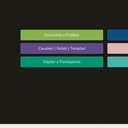
Economia e Politica
Cavalieri | Nobili | Templari
Master e Formazione
Spazio Libero
La Settima Arte:
Cinema e Teatro