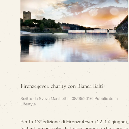
Firenze4ever, charity con Bianca Balti
Scritto da
Sveva Marchetti
il
08/06/2016
. Pubblicato in
Lifestyle
.
Per la 13ª edizione di Firenze4Ever (12-17 giugno),
festival organizzato da Luisaviaroma e che apre la