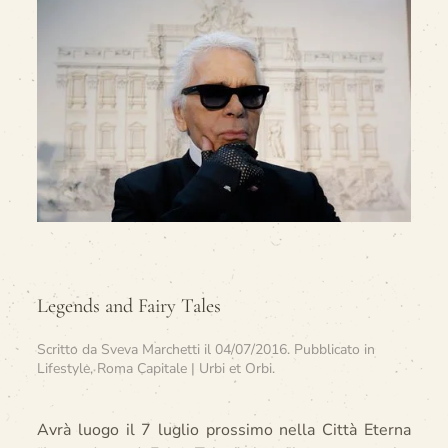
Legends and Fairy Tales
Scritto da
Sveva Marchetti
il
04/07/2016
. Pubblicato in
Lifestyle
,
Roma Capitale | Urbi et Orbi
.
Avrà luogo il 7 luglio prossimo nella Città Eterna